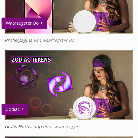
Waarzegster Bo +
Profielpagina
van waarzegster Bo
Zodiac +
Gratis Horoscoop
door waarzeggers