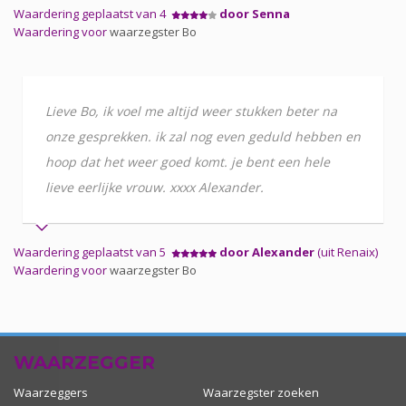
Waardering geplaatst van 4
door Senna
Waardering voor
waarzegster Bo
Lieve Bo, ik voel me altijd weer stukken beter na
onze gesprekken. ik zal nog even geduld hebben en
hoop dat het weer goed komt. je bent een hele
lieve eerlijke vrouw. xxxx Alexander.
Waardering geplaatst van 5
door Alexander
(uit Renaix)
Waardering voor
waarzegster Bo
WAARZEGGER
Waarzeggers
Waarzegster zoeken