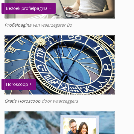
Bezoek profielpagina +
Profielpagina
van waarzegster Bo
Horoscoop +
Gratis Horoscoop
door waarzeggers