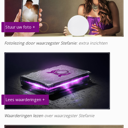
Stuur uw foto +
Fotolezing door waarzegster Stefanie
: extra inzichten
Lees waarderingen +
Waarderingen lezen
over waarzegster Stefanie