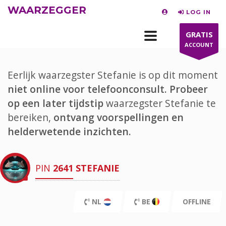
WAARZEGGER
LOG IN
GRATIS
ACCOUNT
Eerlijk waarzegster Stefanie is op dit moment
niet online voor telefoonconsult.
Probeer
op een later tijdstip
waarzegster Stefanie te
bereiken,
ontvang voorspellingen en
helderwetende inzichten.
PIN
2641
STEFANIE
NL
BE
OFFLINE