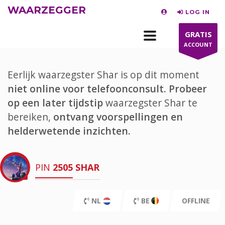
WAARZEGGER
LOG IN
GRATIS
ACCOUNT
Eerlijk waarzegster Shar is op dit moment
niet online voor telefoonconsult.
Probeer
op een later tijdstip
waarzegster Shar te
bereiken,
ontvang voorspellingen en
helderwetende inzichten.
PIN
2505
SHAR
NL
BE
OFFLINE