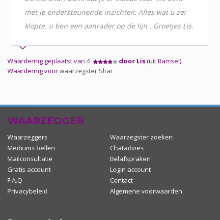
met je ondersteunende inzichten. Alles wat u zei
klopte. u ben een aanrader op de lijn . Groetjes Lis.
Waardering geplaatst van 4
door Lis
(uit Ramsel)
Waardering voor
waarzegster Shar
WAARZEGGER
Waarzeggers
Waarzegster zoeken
Mediums bellen
Chatadvies
Mailconsultatie
Belafspraken
Gratis account
Login account
F.A.Q
Contact
Privacybeleid
Algemene voorwaarden