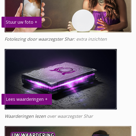
Stuur uw foto +
Fotolezing door waarzegster Shar
: extra inzichten
Lees waarderingen +
Waarderingen lezen
over waarzegster Shar