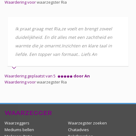
Waardering voor
waarzegster Ria
Ik praat graag met Ria,ze voelt en brengt zoveel
duidelijkheid. En dit alles met een zachtheid en
warmte die je omarmt.Inzichten en klare taal in
liefde. Een topper van formaat.. Liefs An
Waardering geplaatst van 5
door An
Waardering voor
waarzegster Ria
WAARZEGGER
Waarzeggers
Waarzegster zoeken
Mediums bellen
Chatadvies