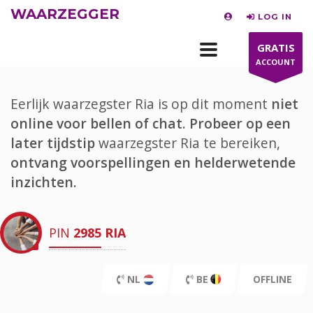
WAARZEGGER
LOG IN
GRATIS
ACCOUNT
Eerlijk waarzegster Ria is op dit moment
niet
online voor bellen of chat.
Probeer op een
later tijdstip
waarzegster Ria te bereiken,
ontvang voorspellingen en helderwetende
inzichten.
PIN
2985
RIA
NL
BE
OFFLINE