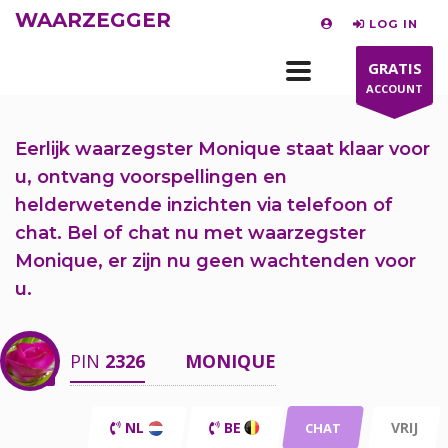
WAARZEGGER
LOG IN
GRATIS
ACCOUNT
Eerlijk waarzegster Monique staat klaar voor
u,
ontvang voorspellingen en
helderwetende inzichten via telefoon of
chat.
Bel of chat nu
met waarzegster
Monique, er zijn nu
geen wachtenden voor
u.
PIN
2326
MONIQUE
NL
BE
VRIJ
CHAT