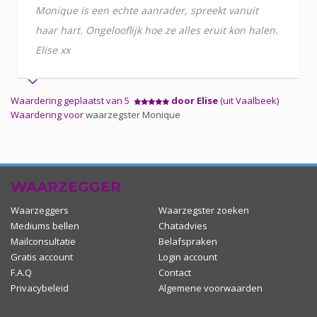
Monique is een echte aanrader, spreekt vanuit
haar hart. Ongelooflijk hoe ze alles eruit kon halen.
Elise xx
Waardering geplaatst van 5
door Elise
(uit Vaalbeek)
Waardering voor
waarzegster Monique
WAARZEGGER
Waarzeggers
Waarzegster zoeken
Mediums bellen
Chatadvies
Mailconsultatie
Belafspraken
Gratis account
Login account
F.A.Q
Contact
Privacybeleid
Algemene voorwaarden