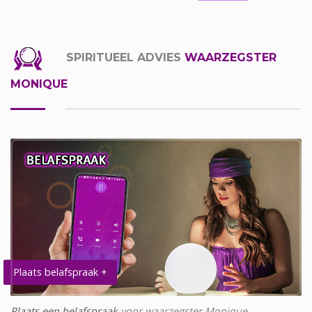
SPIRITUEEL ADVIES
WAARZEGSTER
MONIQUE
Plaats belafspraak +
Plaats een belafspraak
voor waarzegster Monique