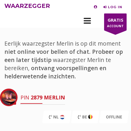
WAARZEGGER
LOG IN
GRATIS
ACCOUNT
Eerlijk waarzegster Merlin is op dit moment
niet online voor bellen of chat.
Probeer op
een later tijdstip
waarzegster Merlin te
bereiken,
ontvang voorspellingen en
helderwetende inzichten.
PIN
2879
MERLIN
NL
BE
OFFLINE