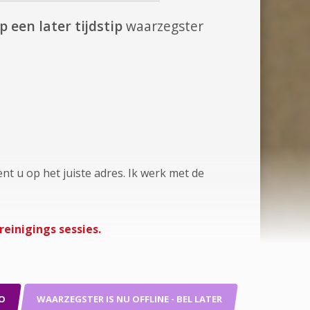
 een later tijdstip
waarzegster
nt u op het juiste adres. Ik werk met de
reinigings sessies.
O
WAARZEGSTER IS NU OFFLINE - BEL LATER