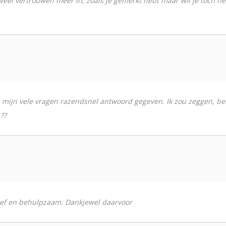
 veel vertrouwen meer in, zoals je gemerkt hebt maar wil je toch he
 mijn vele vragen razendsnel antwoord gegeven. Ik zou zeggen, bel 
??
lief en behulpzaam. Dankjewel daarvoor