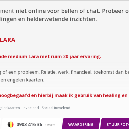
moment
niet online voor bellen of chat.
Probeer op
lingen en helderwetende inzichten.
LARA
nde medium Lara met ruim 20 jaar ervaring.
g of een probleem, Relatie, werk, financieel, toekomst dan be
 en engelen kaarten.
 hoogbegaafd en hierbij maak ik gebruik van healing en 
elenkaarten - Invoelend - Sociaal invoelend
0903 416 36
WAARDERING
STUUR FOT
150cpm