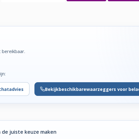
t bereikbaar.
jn:
chatadvies
Bekijk
beschikbare
waarzeggers voor bela
 de juiste keuze maken