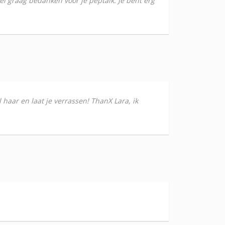
el graag bedanken voor je peptalk. Je bent erg
haar en laat je verrassen! ThanX Lara, ik