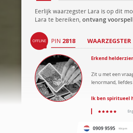
Eerlijk waarzegster Lara is op dit 
Lara te bereiken,
ontvang voorspel
PIN
2818
WAARZEGSTER
OFFLINE
Erkend helderzie
Zit u met een vraa
lenormand, liefdes
Ik ben spiritueel
Eng
0909 9595
90cpm