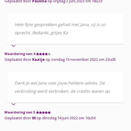
Geplaatst door
Paulina
op vrijdag 2 juni 2023 om 18u33
Hele fijne gesprekken gehad met Jana, zij is zo
oprecht. Bedankt, grtjes Ka
Waardering van 4
Geplaatst door
Kaatje
op zondag 13 november 2022 om 23u05
Dank je wel Jana voor jouw heldere advies. De
verbinding werd verbroken, de credits waren op.
Waardering van 5
Geplaatst door
M
op dinsdag 14 juni 2022 om 16u56