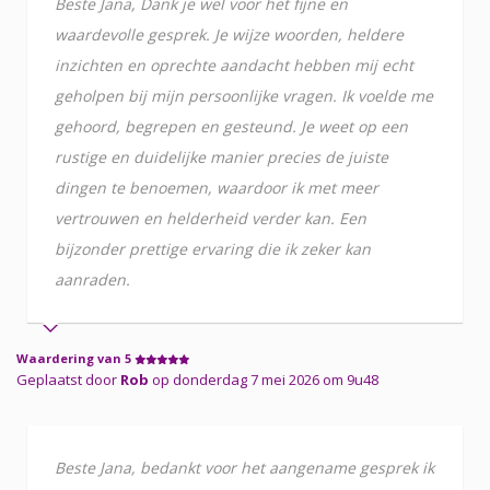
Beste Jana, Dank je wel voor het fijne en
waardevolle gesprek. Je wijze woorden, heldere
inzichten en oprechte aandacht hebben mij echt
geholpen bij mijn persoonlijke vragen. Ik voelde me
gehoord, begrepen en gesteund. Je weet op een
rustige en duidelijke manier precies de juiste
dingen te benoemen, waardoor ik met meer
vertrouwen en helderheid verder kan. Een
bijzonder prettige ervaring die ik zeker kan
aanraden.
Waardering van 5
Geplaatst door
Rob
op donderdag 7 mei 2026 om 9u48
Beste Jana, bedankt voor het aangename gesprek ik