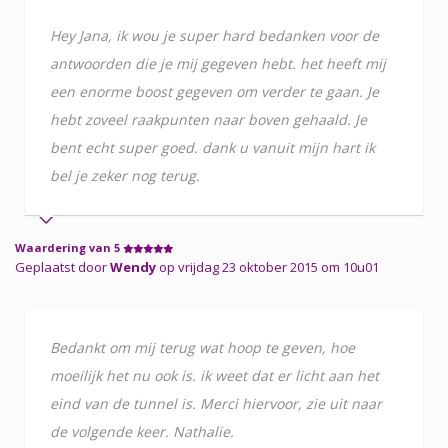
Hey Jana, ik wou je super hard bedanken voor de
antwoorden die je mij gegeven hebt. het heeft mij
een enorme boost gegeven om verder te gaan. Je
hebt zoveel raakpunten naar boven gehaald. Je
bent echt super goed. dank u vanuit mijn hart ik
bel je zeker nog terug.
Waardering van 5
Geplaatst door
Wendy
op vrijdag 23 oktober 2015 om 10u01
Bedankt om mij terug wat hoop te geven, hoe
moeilijk het nu ook is. ik weet dat er licht aan het
eind van de tunnel is. Merci hiervoor, zie uit naar
de volgende keer. Nathalie.