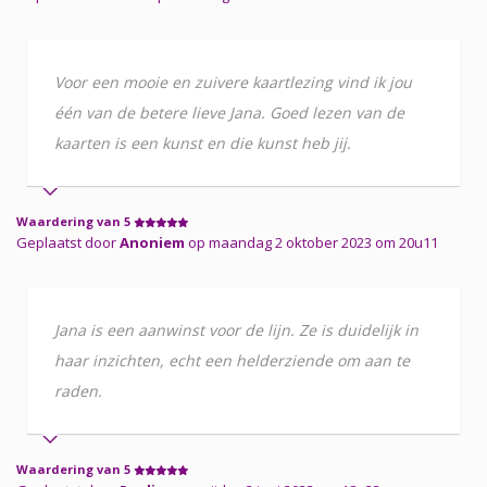
Voor een mooie en zuivere kaartlezing vind ik jou
één van de betere lieve Jana. Goed lezen van de
kaarten is een kunst en die kunst heb jij.
Waardering van 5
Geplaatst door
Anoniem
op maandag 2 oktober 2023 om 20u11
Jana is een aanwinst voor de lijn. Ze is duidelijk in
haar inzichten, echt een helderziende om aan te
raden.
Waardering van 5