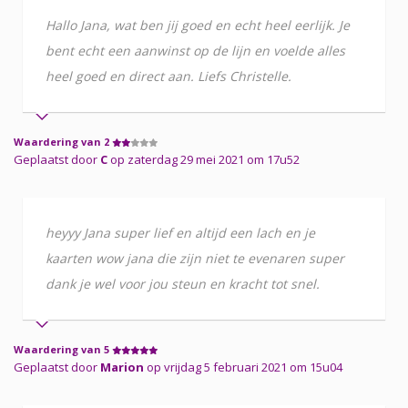
Hallo Jana, wat ben jij goed en echt heel eerlijk. Je
bent echt een aanwinst op de lijn en voelde alles
heel goed en direct aan. Liefs Christelle.
Waardering van 2
Geplaatst door
C
op zaterdag 29 mei 2021 om 17u52
heyyy Jana super lief en altijd een lach en je
kaarten wow jana die zijn niet te evenaren super
dank je wel voor jou steun en kracht tot snel.
Waardering van 5
Geplaatst door
Marion
op vrijdag 5 februari 2021 om 15u04