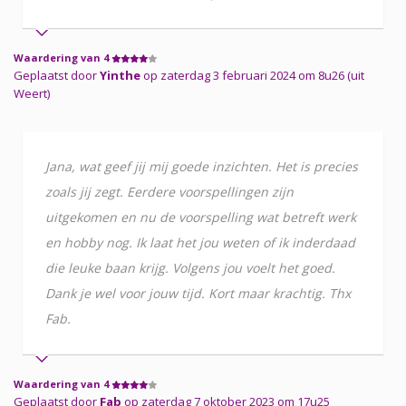
Waardering van 4
Geplaatst door
Yinthe
op zaterdag 3 februari 2024 om 8u26 (uit
Weert)
Jana, wat geef jij mij goede inzichten. Het is precies
zoals jij zegt. Eerdere voorspellingen zijn
uitgekomen en nu de voorspelling wat betreft werk
en hobby nog. Ik laat het jou weten of ik inderdaad
die leuke baan krijg. Volgens jou voelt het goed.
Dank je wel voor jouw tijd. Kort maar krachtig. Thx
Fab.
Waardering van 4
Geplaatst door
Fab
op zaterdag 7 oktober 2023 om 17u25