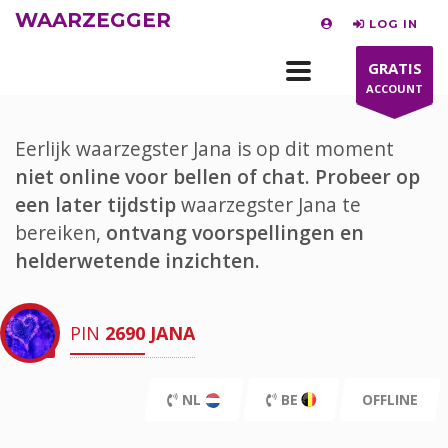
WAARZEGGER
LOG IN
GRATIS
ACCOUNT
Eerlijk waarzegster Jana is op dit moment
niet online voor bellen of chat.
Probeer op
een later tijdstip
waarzegster Jana te
bereiken,
ontvang voorspellingen en
helderwetende inzichten.
PIN
2690
JANA
NL
BE
OFFLINE