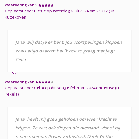
Waardering van 5
Geplaatst door
Liesje
op zaterdag 6 juli 2024 om 21u17 (uit
Kuttekoven)
Jana. Blij dat je er bent, jou voorspellingen kloppen
zoals altijd daarom bel ik ook zo graag met je gr
Celia.
Waardering van 4
Geplaatst door
Celia
op dinsdag 6 februari 2024 om 15u58 (uit
Pekela)
Jana, heeft mij goed geholpen om weer kracht te
krijgen. Ze wist ook dingen die niemand wist of bij
naam noemde. Ik was verbijsterd. Dank Yinthe.