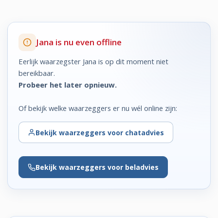
Jana is nu even offline
Eerlijk waarzegster Jana is op dit moment niet
bereikbaar.
Probeer het later opnieuw.
Of bekijk welke waarzeggers er nu wél online zijn:
Bekijk
waarzeggers voor chatadvies
Bekijk
waarzeggers voor beladvies