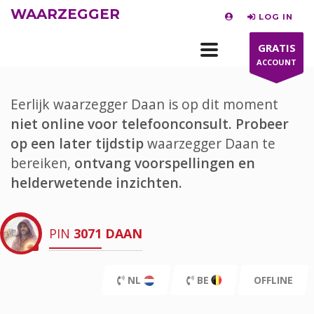
WAARZEGGER
LOG IN
GRATIS
ACCOUNT
Eerlijk waarzegger Daan is op dit moment
niet online voor telefoonconsult.
Probeer
op een later tijdstip
waarzegger Daan te
bereiken,
ontvang voorspellingen en
helderwetende inzichten.
PIN
3071
DAAN
NL
BE
OFFLINE