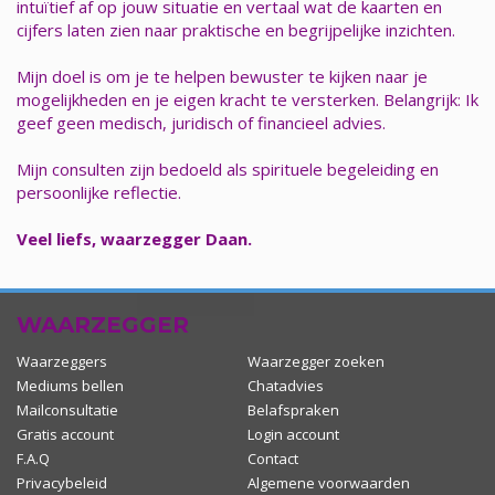
intuïtief af op jouw situatie en vertaal wat de kaarten en
cijfers laten zien naar praktische en begrijpelijke inzichten.
Mijn doel is om je te helpen bewuster te kijken naar je
mogelijkheden en je eigen kracht te versterken. Belangrijk: Ik
geef geen medisch, juridisch of financieel advies.
Mijn consulten zijn bedoeld als spirituele begeleiding en
persoonlijke reflectie.
Veel liefs, waarzegger Daan.
WAARZEGGER
Waarzeggers
Waarzegger zoeken
Mediums bellen
Chatadvies
Mailconsultatie
Belafspraken
Gratis account
Login account
F.A.Q
Contact
Privacybeleid
Algemene voorwaarden