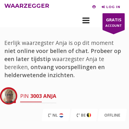
WAARZEGGER
LOG IN
GRATIS
ACCOUNT
Eerlijk waarzegster Anja is op dit moment
niet online voor bellen of chat.
Probeer op
een later tijdstip
waarzegster Anja te
bereiken,
ontvang voorspellingen en
helderwetende inzichten.
PIN
3003
ANJA
NL
BE
OFFLINE