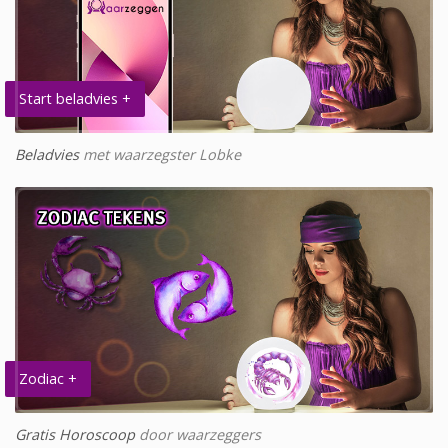
Start beladvies +
Beladvies
met waarzegster Lobke
Zodiac +
Gratis Horoscoop
door waarzeggers