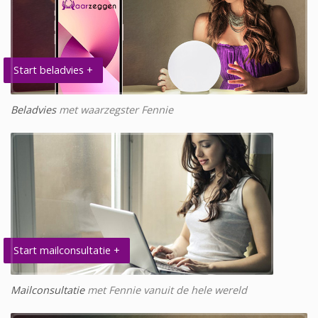
Start beladvies +
Beladvies
met waarzegster Fennie
Start mailconsultatie +
Mailconsultatie
met Fennie vanuit de hele wereld