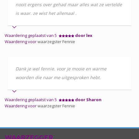
nooit ergens over gehad maar alles wat ze vertelde
is waar. ze wist het allemaal .
Waardering geplaatst van 5
door lex
Waardering voor
waarzegster Fennie
Dank je wel fennie. voor je mooie en warme
woorden die naar me uitgesproken hebt.
Waardering geplaatst van 5
door Sharon
Waardering voor
waarzegster Fennie
WAARZEGGER