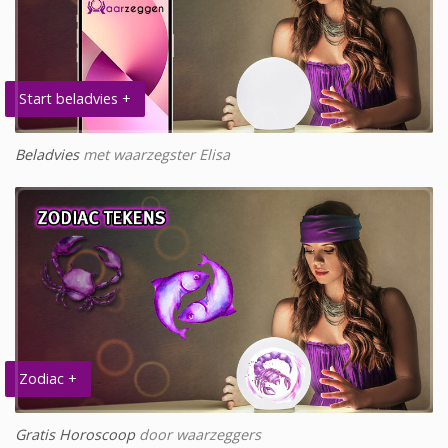
Start beladvies +
Beladvies
met waarzegster Elisa
Zodiac +
Gratis Horoscoop
door waarzeggers