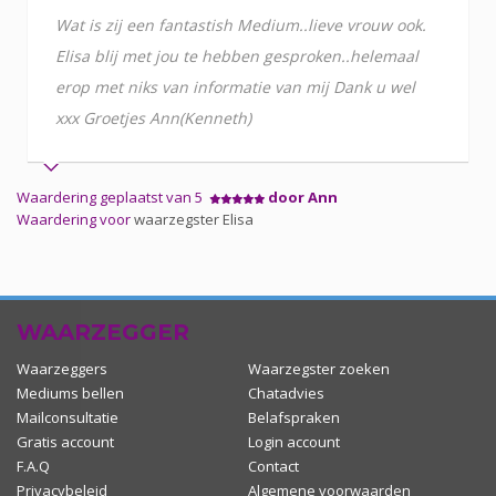
Wat is zij een fantastish Medium..lieve vrouw ook.
Elisa blij met jou te hebben gesproken..helemaal
erop met niks van informatie van mij Dank u wel
xxx Groetjes Ann(Kenneth)
Waardering geplaatst van 5
door Ann
Waardering voor
waarzegster Elisa
WAARZEGGER
Waarzeggers
Waarzegster zoeken
Mediums bellen
Chatadvies
Mailconsultatie
Belafspraken
Gratis account
Login account
F.A.Q
Contact
Privacybeleid
Algemene voorwaarden